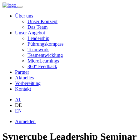
Über uns
Unser Konzept
Das Team
Unser Angebot
Leadership
Führungskompass
Teamwork
Teamentwicklung
MicroLearnings
360° Feedback
Partner
Aktuelles
Vorbereitung
Kontakt
AT
DE
EN
Anmelden
Synercube Leadership Seminar